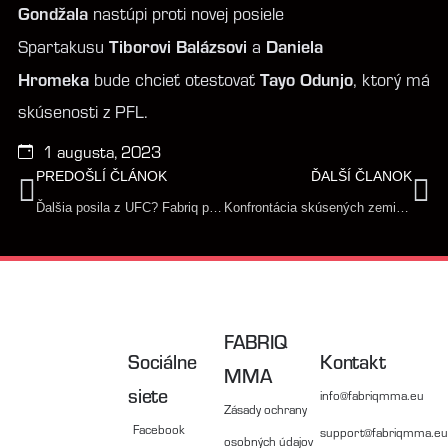
Gondžala
nastúpi proti novej posiele
Tiborovi Balázsovi
Daniela
Spartakusu
a
Hromeka
Tayo Odunjo
bude chcieť otestovať
, ktorý má
skúsenosti z PFL.
1 augusta, 2023
PREDOŠLÍ ČLÁNOK
ĎALŠÍ ČLANOK
Ďalšia posila z UFC? Fabriq pritiahol zvučné meno svetového MMA do unikátneho projektu
Konfrontácia skúsených zemiarov! Gogiu preverí český šampión
FABRIQ
Sociálne
Kontakt
MMA
siete
info@fabriqmma.eu
Zásady ochrany
Facebook
support@fabriqmma.eu
osobných údajov