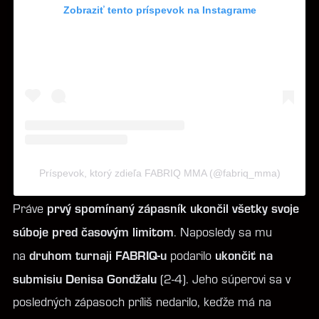
Zobraziť tento príspevok na Instagrame
Príspevok, ktorý zdieľa FABRIQ MMA (@fabriq_mma)
prvý spomínaný zápasník
ukončil všetky svoje
Práve
súboje pred časovým limitom
. Naposledy sa mu
druhom turnaji FABRIQ-u
ukončiť na
na
podarilo
submisiu Denisa Gondžalu
(2-4). Jeho súperovi sa v
posledných zápasoch príliš nedarilo, keďže má na