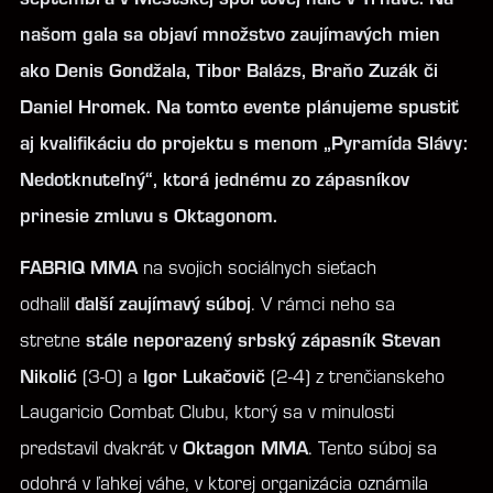
našom gala sa objaví množstvo zaujímavých mien
ako Denis Gondžala, Tibor Balázs, Braňo Zuzák či
Daniel Hromek. Na tomto evente plánujeme spustiť
aj kvalifikáciu do projektu s menom „Pyramída Slávy:
Nedotknuteľný“, ktorá jednému zo zápasníkov
prinesie zmluvu s Oktagonom.
FABRIQ MMA
na svojich sociálnych sieťach
ďalší zaujímavý súboj
odhalil
. V rámci neho sa
stále neporazený srbský zápasník Stevan
stretne
Nikolić
Igor Lukačovič
(3-0) a
(2-4) z trenčianskeho
Laugaricio Combat Clubu, ktorý sa v minulosti
Oktagon MMA
predstavil dvakrát v
. Tento súboj sa
odohrá v ľahkej váhe, v ktorej organizácia oznámila