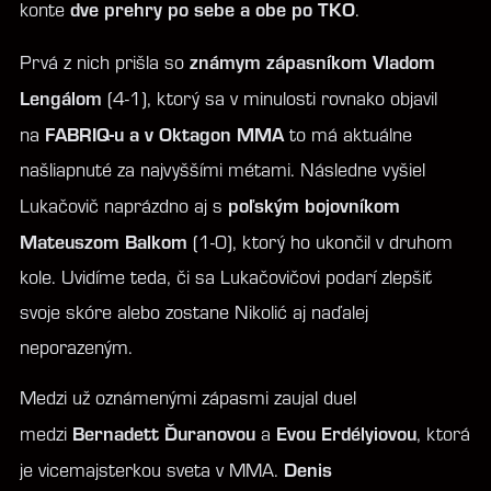
dve prehry po sebe a obe po TKO
konte
.
známym zápasníkom Vladom
Prvá z nich prišla so
Lengálom
(4-1), ktorý sa v minulosti rovnako objavil
FABRIQ-u a v Oktagon MMA
na
to má aktuálne
našliapnuté za najvyššími métami. Následne vyšiel
poľským bojovníkom
Lukačovič naprázdno aj s
Mateuszom Balkom
(1-0), ktorý ho ukončil v druhom
kole. Uvidíme teda, či sa Lukačovičovi podarí zlepšiť
svoje skóre alebo zostane Nikolić aj naďalej
neporazeným.
Medzi už oznámenými zápasmi zaujal duel
Bernadett Ďuranovou
Evou Erdélyiovou
medzi
a
, ktorá
Denis
je vicemajsterkou sveta v MMA.