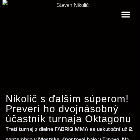
FABRIQ MMA 5 –
Nikolič s ďalším súperom!
Preverí ho dvojnásobný
účastník turnaja Oktagonu
Tretí turnaj z dielne FABRIQ MMA sa uskutoční už 2.
septembra v Mestskej športovej hale v Trnave. Na