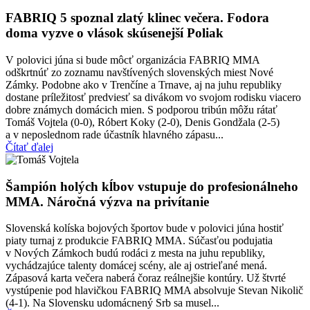
FABRIQ 5 spoznal zlatý klinec večera. Fodora
doma vyzve o vlások skúsenejší Poliak
V polovici júna si bude môcť organizácia FABRIQ MMA
odškrtnúť zo zoznamu navštívených slovenských miest Nové
Zámky. Podobne ako v Trenčíne a Trnave, aj na juhu republiky
dostane príležitosť predviesť sa divákom vo svojom rodisku viacero
dobre známych domácich mien. S podporou tribún môžu rátať
Tomáš Vojtela (0-0), Róbert Koky (2-0), Denis Gondžala (2-5)
a v neposlednom rade účastník hlavného zápasu...
Čítať ďalej
Šampión holých kĺbov vstupuje do profesionálneho
MMA. Náročná výzva na privítanie
Slovenská kolíska bojových športov bude v polovici júna hostiť
piaty turnaj z produkcie FABRIQ MMA. Súčasťou podujatia
v Nových Zámkoch budú rodáci z mesta na juhu republiky,
vychádzajúce talenty domácej scény, ale aj ostrieľané mená.
Zápasová karta večera naberá čoraz reálnejšie kontúry. Už štvrté
vystúpenie pod hlavičkou FABRIQ MMA absolvuje Stevan Nikolič
(4-1). Na Slovensku udomácnený Srb sa musel...