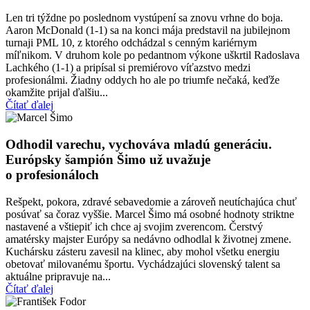
Len tri týždne po poslednom vystúpení sa znovu vrhne do boja.
Aaron McDonald (1-1) sa na konci mája predstavil na jubilejnom
turnaji PML 10, z ktorého odchádzal s cenným kariérnym
míľnikom. V druhom kole po pedantnom výkone uškrtil Radoslava
Lachkého (1-1) a pripísal si premiérovo víťazstvo medzi
profesionálmi. Žiadny oddych ho ale po triumfe nečaká, keďže
okamžite prijal ďalšiu...
Čítať ďalej
Odhodil varechu, vychováva mladú generáciu.
Európsky šampión Šimo už uvažuje
o profesionáloch
Rešpekt, pokora, zdravé sebavedomie a zároveň neutíchajúca chuť
posúvať sa čoraz vyššie. Marcel Šimo má osobné hodnoty striktne
nastavené a vštiepiť ich chce aj svojim zverencom. Čerstvý
amatérsky majster Európy sa nedávno odhodlal k životnej zmene.
Kuchársku zásteru zavesil na klinec, aby mohol všetku energiu
obetovať milovanému športu. Vychádzajúci slovenský talent sa
aktuálne pripravuje na...
Čítať ďalej