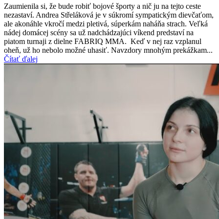
Zaumienila si, že bude robiť bojové športy a nič ju na tejto ceste
nezastaví. Andrea Střeláková je v súkromí sympatickým dievčaťom,
ale akonáhle vkročí medzi pletivá, súperkám naháňa strach. Veľká
nádej domácej scény sa už nadchádzajúci víkend predstaví na
piatom turnaji z dielne FABRIQ MMA. Keď v nej raz vzplanul
oheň, už ho nebolo možné uhasiť. Navzdory mnohým prekážkam...
Čítať ďalej