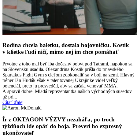
Rodina chcela baletku, dostala bojovníčku. Kostik
v klietke ľudí ničí, mimo nej im chce pomáhať
Prvotne z toho mal byť iba dočasný pobyt pod Tatrami, napokon sa
na Slovensku usadila. Olexandrina Kostik prišla do trnavského
Spartakus Fight Gym s cieľom zdokonaliť sa v boji na zemi. Hlavný
tréner Ján Hudák však v talentovanej Ukrajinke videl veľký
potenciál, preto ju presvedčil, aby sa začala venovať MMA.
A spravil dobre. Mladá reprezentantka našich východných susedov
už pri...
Čítať ďalej
Ír z OKTAGON VÝZVY nezaháľa, po troch
týždňoch ide opäť do boja. Preverí ho expresný
ukončovateľ