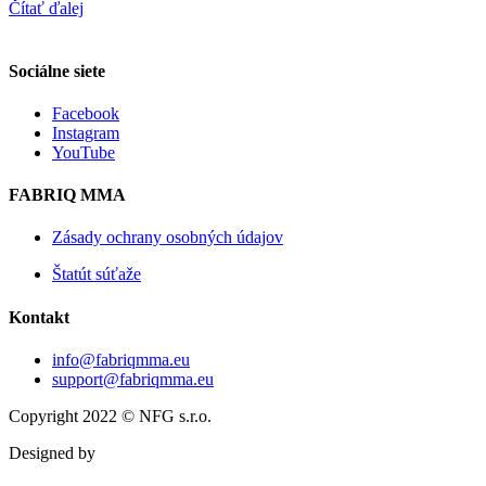
Čítať ďalej
Sociálne siete
Facebook
Instagram
YouTube
FABRIQ MMA
Zásady ochrany osobných údajov
Štatút súťaže
Kontakt
info@fabriqmma.eu
support@fabriqmma.eu
Copyright 2022 © NFG s.r.o.
Designed by