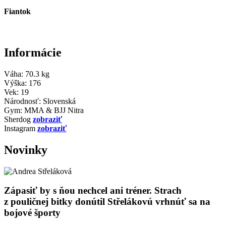
Fiantok
Informácie
Váha:
70.3 kg
Výška:
176
Vek:
19
Národnosť:
Slovenská
Gym:
MMA & BJJ Nitra
Sherdog
zobraziť
Instagram
zobraziť
Novinky
Zápasiť by s ňou nechcel ani tréner. Strach
z pouličnej bitky donútil Střelákovú vrhnúť sa na
bojové športy