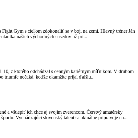
s Fight Gym s cieľom zdokonaliť sa v boji na zemi. Hlavný tréner Ján
entantka našich východných susedov už pri...
 PML 10, z ktorého odchádzal s cenným kariérnym míľnikom. V druhom
 triumfe nečaká, keďže okamžite prijal ďalšiu...
né a vštiepiť ich chce aj svojim zverencom. Čerstvý amatérsky
ortu. Vychádzajúci slovenský talent sa aktuálne pripravuje na...