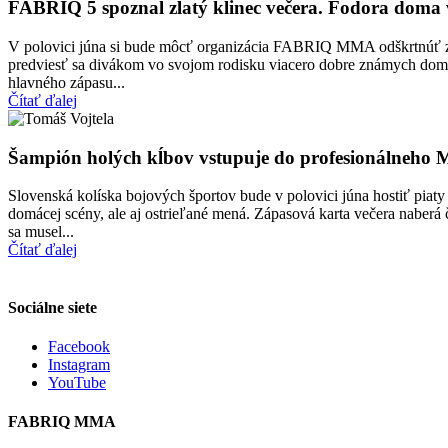
FABRIQ 5 spoznal zlatý klinec večera. Fodora doma v
V polovici júna si bude môcť organizácia FABRIQ MMA odškrtnúť zo
predviesť sa divákom vo svojom rodisku viacero dobre známych domá
hlavného zápasu...
Čítať ďalej
Šampión holých kĺbov vstupuje do profesionálneho 
Slovenská kolíska bojových športov bude v polovici júna hostiť pi
domácej scény, ale aj ostrieľané mená. Zápasová karta večera nabe
sa musel...
Čítať ďalej
Sociálne siete
Facebook
Instagram
YouTube
FABRIQ MMA