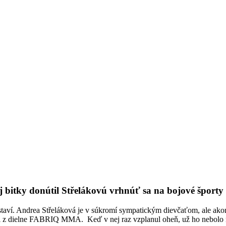
ej bitky donútil Střelákovú vrhnúť sa na bojové športy
ezastaví. Andrea Střeláková je v súkromí sympatickým dievčaťom, ale ak
naji z dielne FABRIQ MMA. Keď v nej raz vzplanul oheň, už ho nebo