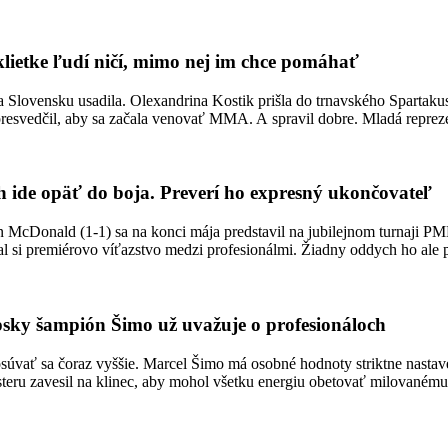
klietke ľudí ničí, mimo nej im chce pomáhať
 Slovensku usadila. Olexandrina Kostik prišla do trnavského Spartaku
 presvedčil, aby sa začala venovať MMA. A spravil dobre. Mladá reprez
de opäť do boja. Preverí ho expresný ukončovateľ
on McDonald (1-1) sa na konci mája predstavil na jubilejnom turnaji
 si premiérovo víťazstvo medzi profesionálmi. Žiadny oddych ho ale po
sky šampión Šimo už uvažuje o profesionáloch
úvať sa čoraz vyššie. Marcel Šimo má osobné hodnoty striktne nastave
eru zavesil na klinec, aby mohol všetku energiu obetovať milovanému šp