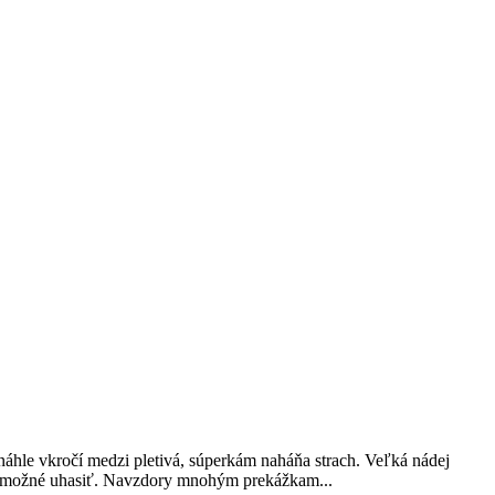
onáhle vkročí medzi pletivá, súperkám naháňa strach. Veľká nádej
lo možné uhasiť. Navzdory mnohým prekážkam...