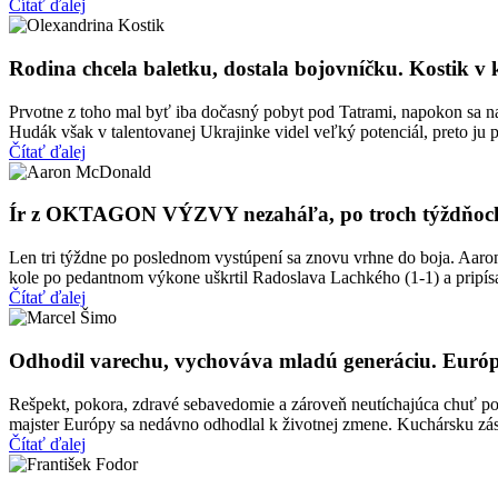
Čítať ďalej
Rodina chcela baletku, dostala bojovníčku. Kostik v 
Prvotne z toho mal byť iba dočasný pobyt pod Tatrami, napokon sa na
Hudák však v talentovanej Ukrajinke videl veľký potenciál, preto ju
Čítať ďalej
Ír z OKTAGON VÝZVY nezaháľa, po troch týždňoch i
Len tri týždne po poslednom vystúpení sa znovu vrhne do boja. Aar
kole po pedantnom výkone uškrtil Radoslava Lachkého (1-1) a pripísal
Čítať ďalej
Odhodil varechu, vychováva mladú generáciu. Európ
Rešpekt, pokora, zdravé sebavedomie a zároveň neutíchajúca chuť pos
majster Európy sa nedávno odhodlal k životnej zmene. Kuchársku zást
Čítať ďalej