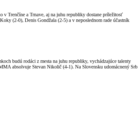
renčíne a Trnave, aj na juhu republiky dostane príležitosť
 Koky (2-0), Denis Gondžala (2-5) a v neposlednom rade účastník
och budú rodáci z mesta na juhu republiky, vychádzajúce talenty
IQ MMA absolvuje Stevan Nikolič (4-1). Na Slovensku udomácnený Srb