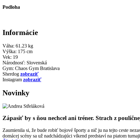
Podloha
Informácie
Váha:
61.23 kg
Výška:
175 cm
Vek:
19
Národnosť:
Slovenská
Gym:
Chaos Gym Bratislava
Sherdog
zobraziť
Instagram
zobraziť
Novinky
Zápasiť by s ňou nechcel ani tréner. Strach z pouličn
Zaumienila si, že bude robiť bojové športy a nič ju na tejto ceste n
domácej scény sa už nadchádzajúci víkend predstaví na piatom tur