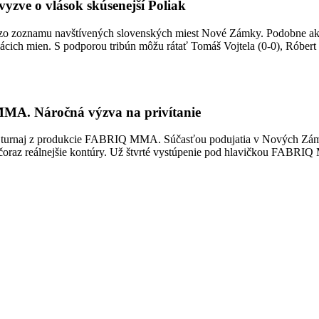
yzve o vlások skúsenejší Poliak
 zoznamu navštívených slovenských miest Nové Zámky. Podobne ako v T
cich mien. S podporou tribún môžu rátať Tomáš Vojtela (0-0), Róbert
MMA. Náročná výzva na privítanie
aty turnaj z produkcie FABRIQ MMA. Súčasťou podujatia v Nových Zámk
rá čoraz reálnejšie kontúry. Už štvrté vystúpenie pod hlavičkou FABR